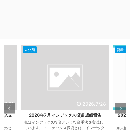
資産一覧・家計簿公開
資産一
6/7/28
2026/6/30
績報告
2026年6月末での資産一覧と今月の収入支
20
出【2億円】
実践し
私はイ
ンデック
ていま
月末恒例、2026年6月末時点での資産一覧の把