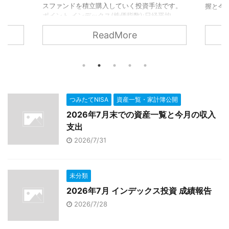
です。
スファ
握と今月の家計簿チェックを行いました
均,
ポイント
ド:イン
TOPI
ReadMore
投資信
デック
わせパッ
託) 
て値動
ク 1
：長期的
きがマ
018年
に見ると
ています
の8月
...
つみたてNISA
資産一覧・家計簿公開
2026年7月末での資産一覧と今月の収入
支出
2026/7/31
未分類
2026年7月 インデックス投資 成績報告
2026/7/28