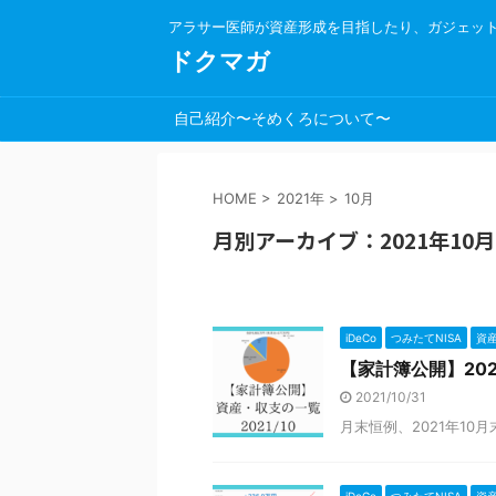
アラサー医師が資産形成を目指したり、ガジェッ
ドクマガ
自己紹介〜そめくろについて〜
HOME
>
2021年
>
10月
月別アーカイブ：2021年10月
iDeCo
つみたてNISA
資
【家計簿公開】20
2021/10/31
月末恒例、2021年1