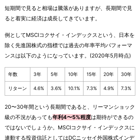
短期間で見ると相場は騰落がありますが、長期間で見
ると着実に経済は成長してきています。
例としてMSCIコクサイ・インデックスという、日本を
除く先進国株式の指標では過去の年率平均パフォーマ
ンスは以下のようになっています。(2020年5月時点)
年数
3年
5年
10年
15年
20年
30年
リターン
4.6%
3.6%
10.1%
7.3%
4.9%
7.3%
20〜30年間という長期間であると、リーマンショック
級の不況があっても
年利4〜5%程度
は期待ができるの
ではないでしょうか。MSCIコクサイ・インデックスに
連動する投資信託としてはDCニッセイ外国株式インデ