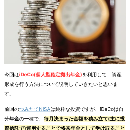
今回は
iDeCo(個人型確定拠出年金)
を利用して、資産
形成を行う方法について説明していきたいと思いま
す。
前回の
つみたてNISA
は純粋な投資ですが、iDeCoは自
分
年金
の一種で、
毎月決まった金額を積み立て(主に投
資信託で)運用することで将来年金として受け取ること