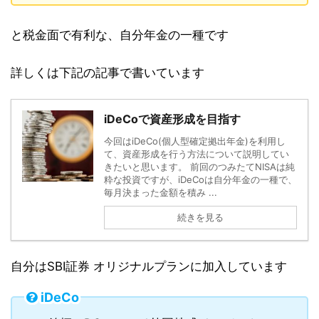
と税金面で有利な、自分年金の一種です
詳しくは下記の記事で書いています
iDeCoで資産形成を目指す
今回はiDeCo(個人型確定拠出年金)を利用し
て、資産形成を行う方法について説明してい
きたいと思います。 前回のつみたてNISAは純
粋な投資ですが、iDeCoは自分年金の一種で、
毎月決まった金額を積み ...
続きを見る
自分はSBI証券 オリジナルプランに加入しています
iDeCo