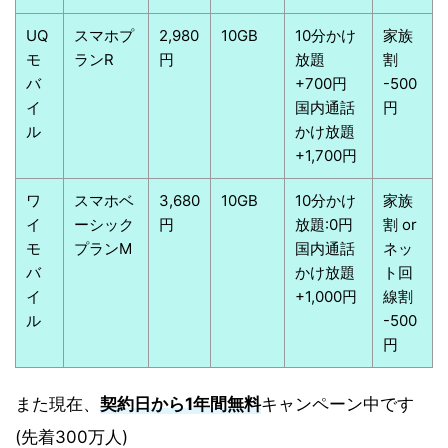
UQ
スマホプ
2,980
10GB
10分かけ
家族
モ
ランR
円
放題
割
バ
+700円
-500
イ
国内通話
円
ル
かけ放題
+1,700円
ワ
スマホベ
3,680
10GB
10分かけ
家族
イ
ーシック
円
放題:0円
割 or
モ
プランM
国内通話
ネッ
バ
かけ放題
ト回
イ
+1,000円
線割
ル
-500
円
また現在、
契約日から1年間無料
キャンペーン中です
(先着300万人)