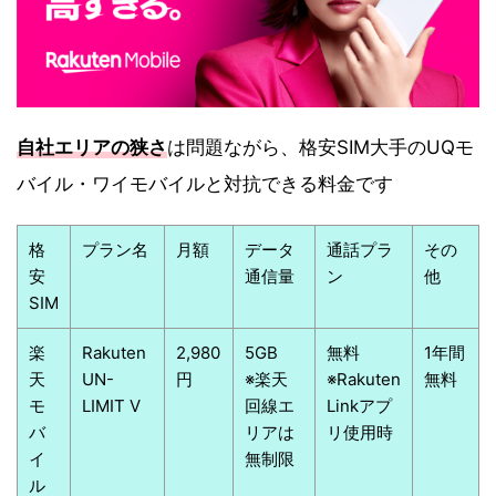
自社エリアの狭さ
は問題ながら、格安SIM大手のUQモ
バイル・ワイモバイルと対抗できる料金です
格
プラン名
月額
データ
通話プラ
その
安
通信量
ン
他
SIM
楽
Rakuten
2,980
5GB
無料
1年間
天
UN-
円
※楽天
※Rakuten
無料
モ
LIMIT V
回線エ
Linkアプ
バ
リアは
リ使用時
イ
無制限
ル